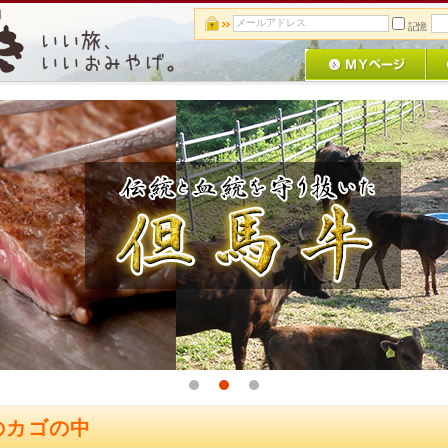
】
記憶
1
2
3
のカゴの中