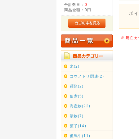
合計数量：
0
商品金額：
0円
ポイ
※ 現在
米(2)
コウノトリ関連(2)
麺類(2)
佃煮(5)
海産物(22)
漬物(7)
菓子(14)
但馬牛(11)