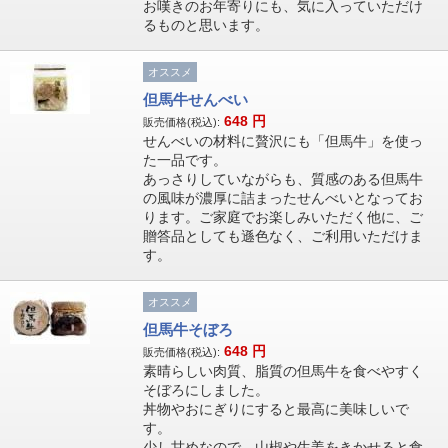
お嘆きのお年寄りにも、気に入っていただけ
るものと思います。
オススメ
但馬牛せんべい
648
円
販売価格(税込):
せんべいの材料に贅沢にも「但馬牛」を使っ
た一品です。
あっさりしていながらも、質感のある但馬牛
の風味が濃厚に詰まったせんべいとなってお
ります。ご家庭でお楽しみいただく他に、ご
贈答品としても遜色なく、ご利用いただけま
す。
オススメ
但馬牛そぼろ
648
円
販売価格(税込):
素晴らしい肉質、脂質の但馬牛を食べやすく
そぼろにしました。
丼物やおにぎりにすると最高に美味しいで
す。
少し甘めなので、山椒や生姜をきかせると食