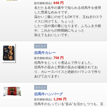
648
円
販売価格(税込):
名だたる名牛の素牛で知られる但馬牛を使用
した惣菜なめみそです。
温かいご飯にのせてもOKです。玉ねぎのスラ
イスに付けても、ちょっと
した一品や酒の肴になります。ふろふき大根
や、これからの時期鍋にちょっと
加えてもおいしいです。
オススメ
但馬牛カレー
756
円
販売価格(税込):
但馬牛をじっくり煮込んで作りました。
但馬牛の旨みと野菜の旨みが凝縮されてお
り、カレースパイスと絶妙のバランスで作り
あげております♪
オススメ
但馬牛ハンバーグ
1,296
円
販売価格(税込):
但馬牛のもっている“旨み”を活かしつつも、豆