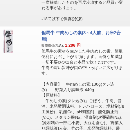
一度解凍したものを再度冷凍すると品質が変
わる事があります。
-18℃以下で保存(冷凍)
但馬牛 牛肉めしの素(3～4人前、お米2合
用)
1,296
円
販売価格(税込):
但馬牛の素材を生かした牛肉めしの素。簡単
便利にお召し上がり頂けます。面倒な加減は
一切不要!お米2合と本品で炊くだけです。
牛肉の深い旨味が口の中いっぱいに広がりま
す。
【内容量】 牛肉めしの素:130g(タレ込
み) 野菜入り調味液:440g
【原材料】
「牛めしの素(タレ込み)」ごぼう、牛肉、醤
油、米発酵調味料、トレハロース、増粘剤(加
工澱粉)、乳酸Ca、pH調整剤、酸化防止剤
(V.C)、メタリン酸Na、漂白剤(次亜硫酸Na)、
(原材料の一部に小麦、大豆を含む)、[野菜入
り調味液]人参、竹の子、米発酵調味料、醤