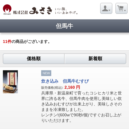
但馬牛
11
件
の商品がございます。
価格順
新着順
NEW
炊き込み 但馬牛むすび
2,160
円
販売価格(税込):
兵庫県・新温泉町で育ったコシヒカリ米と世
界に誇る名牛、但馬牛肉を使用し美味しい炊
き込みおむすびが出来上がり、美味しさその
ままを冷凍致しました。
レンチン!(600wで90秒/個)ですぐお召し上が
りいただけます。