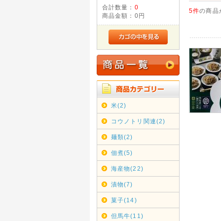
合計数量：
0
5件
の商品
商品金額：
0円
米(2)
コウノトリ関連(2)
麺類(2)
佃煮(5)
海産物(22)
漬物(7)
菓子(14)
但馬牛(11)