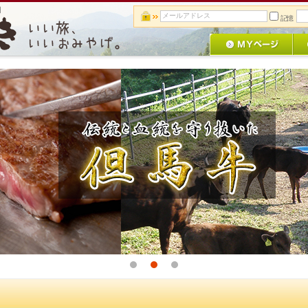
】
記憶
1
2
3