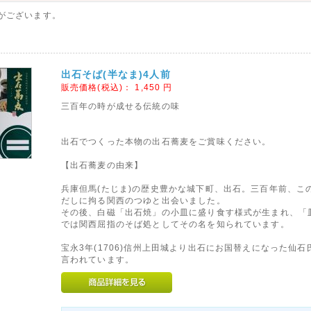
がございます。
出石そば(半なま)4人前
販売価格(税込)：
1,450
円
三百年の時が成せる伝統の味
出石でつくった本物の出石蕎麦をご賞味ください。
【出石蕎麦の由来】
兵庫但馬(たじま)の歴史豊かな城下町、出石。三百年前、こ
だしに拘る関西のつゆと出会いました。
その後、白磁「出石焼」の小皿に盛り食す様式が生まれ、「
では関西屈指のそば処としてその名を知られています。
宝永3年(1706)信州上田城より出石にお国替えになった仙
言われています。